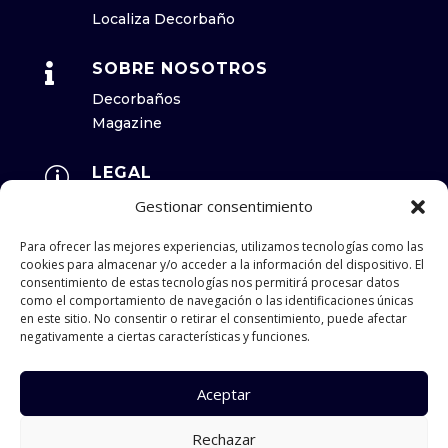
Localiza Decorbaño
SOBRE NOSOTROS

Decorbaños
Magazine
LEGAL
p
Aviso Legal
Gestionar consentimiento
Política de Privacidad
Para ofrecer las mejores experiencias, utilizamos tecnologías como las
Política de Cookies
cookies para almacenar y/o acceder a la información del dispositivo. El
consentimiento de estas tecnologías nos permitirá procesar datos
HORARIO
como el comportamiento de navegación o las identificaciones únicas
p
en este sitio. No consentir o retirar el consentimiento, puede afectar
Lunes a Viernes 08:00 a 17:00
negativamente a ciertas características y funciones.
Almacén: de 08:00 a 17:00
Aceptar
Rechazar